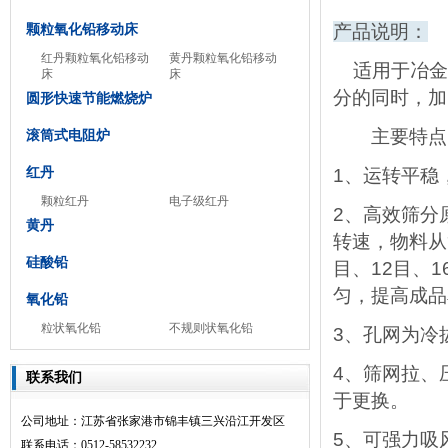
产品说明：
颗粒氧化铅移动床
红丹颗粒氧化铅移动
黄丹颗粒氧化铅移动
适用于冶金
床
床
分的同时，加
圆形快速节能燃烧炉
主要特点
滚筒式电阻炉
红丹
1、运转平稳
颗粒红丹
电子级红丹
2、高效筛分
黄丹
转速，物料从
硅酸铅
目、12目、
匀，提高成品
氧化铅
粒状氧化铅
不规则状氧化铅
3、孔网为冷
4、筛网拉、
联系我们
于更换。
公司地址：江苏省张家港市锦丰镇三兴沿江开发区
5、可强力吸
联系电话：0512-58532232