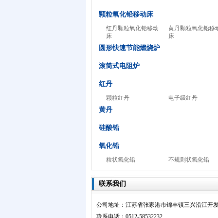
颗粒氧化铅移动床
红丹颗粒氧化铅移动
黄丹颗粒氧化铅移
床
床
圆形快速节能燃烧炉
滚筒式电阻炉
红丹
颗粒红丹
电子级红丹
黄丹
硅酸铅
氧化铅
粒状氧化铅
不规则状氧化铅
联系我们
公司地址：江苏省张家港市锦丰镇三兴沿江开
联系电话：0512-58532232