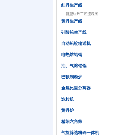
红丹生产线
新型红丹工艺流程图
黄丹生产线
硅酸铅生产线
自动铅锭输送机
电热熔铅锅
油、气熔铅锅
巴顿制粉炉
金属比重分离器
造粒机
黄丹炉
精细六角筛
气旋筛选粉碎一体机