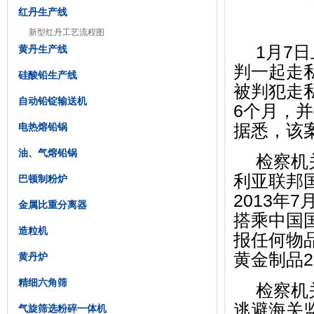
红丹生产线
新型红丹工艺流程图
1月7
黄丹生产线
判一起走
硅酸铅生产线
被判犯走
自动铅锭输送机
6个月，
据悉，该
电热熔铅锅
油、气熔铅锅
检察机
利亚联邦
巴顿制粉炉
2013年
金属比重分离器
搭乘中国
造粒机
报任何物
黄金制品2
黄丹炉
精细六角筛
检察机
逃避海关
气旋筛选粉碎一体机