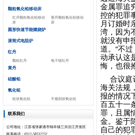
金属罪追
颗粒氧化铅移动床
控的犯罪事
红丹颗粒氧化铅移动
黄丹颗粒氧化铅移动
月订婚时
床
床
圆形快速节能燃烧炉
湾，因为
就没有申
滚筒式电阻炉
道。“不
红丹
动承认这
颗粒红丹
电子级红丹
悔，也很
黄丹
合议庭
硅酸铅
海关法规
氧化铅
报的情况
粒状氧化铅
不规则状氧化铅
百五十一
罪，且属
联系我们
金。鉴于
公司地址：江苏省张家港市锦丰镇三兴沿江开发区
自己的犯
联系电话：0512-58532232