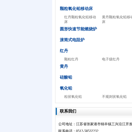
颗粒氧化铅移动床
红丹颗粒氧化铅移动
黄丹颗粒氧化铅移
床
床
圆形快速节能燃烧炉
滚筒式电阻炉
红丹
颗粒红丹
电子级红丹
黄丹
硅酸铅
氧化铅
粒状氧化铅
不规则状氧化铅
联系我们
公司地址：江苏省张家港市锦丰镇三兴沿江开
联系电话：0512-58532232