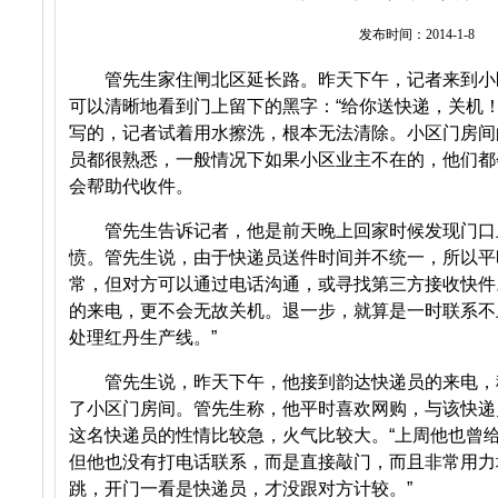
发布时间：2014-1-8
管先生家住闸北区延长路。昨天下午，记者来到小
可以清晰地看到门上留下的黑字：“给你送快递，关机
写的，记者试着用水擦洗，根本无法清除。小区门房间
员都很熟悉，一般情况下如果小区业主不在的，他们都
会帮助代收件。
管先生告诉记者，他是前天晚上回家时候发现门口
愤。管先生说，由于快递员送件时间并不统一，所以平
常，但对方可以通过电话沟通，或寻找第三方接收快件
的来电，更不会无故关机。退一步，就算是一时联系不
处理
红丹生产线
。”
管先生说，昨天下午，他接到韵达快递员的来电，
了小区门房间。管先生称，他平时喜欢网购，与该快递
这名快递员的性情比较急，火气比较大。“上周他也曾
但他也没有打电话联系，而是直接敲门，而且非常用力
跳，开门一看是快递员，才没跟对方计较。”