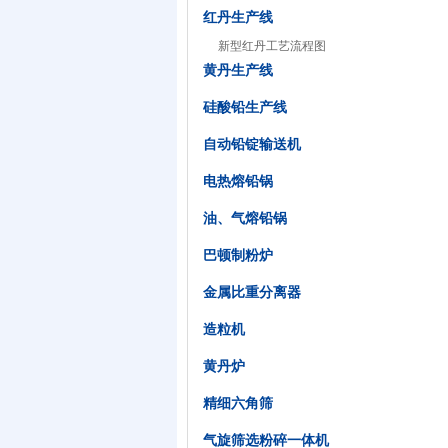
红丹生产线
新型红丹工艺流程图
黄丹生产线
硅酸铅生产线
自动铅锭输送机
电热熔铅锅
油、气熔铅锅
巴顿制粉炉
金属比重分离器
造粒机
黄丹炉
精细六角筛
气旋筛选粉碎一体机